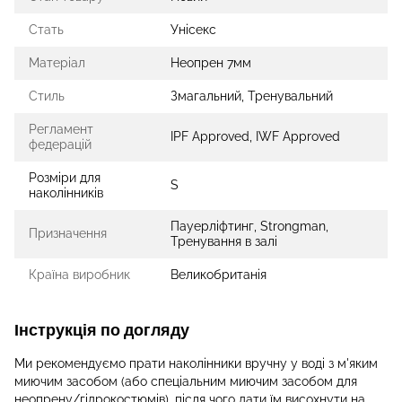
Стать
Унісекс
Матеріал
Неопрен 7мм
Стиль
Змагальний, Тренувальний
Регламент
IPF Approved, IWF Approved
федерацій
Розміри для
S
наколінників
Пауерліфтинг, Strongman,
Призначення
Тренування в залі
Країна виробник
Великобританія
Інструкція по догляду
Ми рекомендуємо прати наколінники вручну у воді з м'яким
миючим засобом (або спеціальним миючим засобом для
неопрену/гідрокостюмів), після чого дати їм висохнути на