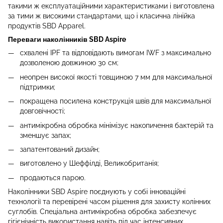
такими ж експлуатаційними характеристиками і виготовлена
за тими ж високими стандартами, що і класична лінійка
продуктів SBD Apparel.
Переваги наколінників SBD Aspire
схвалені IPF та відповідають вимогам IWF з максимально
дозволеною довжиною 30 см;
неопрен високої якості товщиною 7 мм для максимальної
підтримки;
покращена посилена конструкція швів для максимальної
довговічності;
антимікробна обробка мінімізує накопичення бактерій та
зменшує запах;
запатентований дизайн;
виготовлено у Шеффілді, Великобританія;
продаються парою.
Наколінники SBD Aspire поєднують у собі інноваційні
технології та перевірені часом рішення для захисту колінних
суглобів. Спеціальна антимікробна обробка забезпечує
гігієнічність використання навіть під час інтенсивних