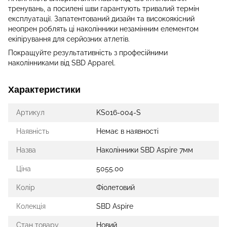
тренувань, а посилені шви гарантують тривалий термін
експлуатації. Запатентований дизайн та високоякісний
неопрен роблять ці наколінники незамінним елементом
екіпірування для серйозних атлетів.
Покращуйте результативність з професійними
наколінниками від SBD Apparel.
Характеристики
Артикул
KS016-004-S
Наявність
Немає в наявності
Назва
Наколінники SBD Aspire 7мм
Ціна
5055.00
Колір
Фіолетовий
Колекція
SBD Aspire
Стан товару
Новий