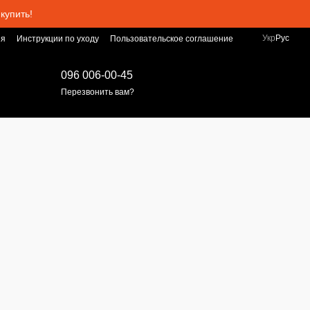
купить!
Укр
Рус
ия
Инструкции по уходу
Пользовательское соглашение
096 006-00-45
Перезвонить вам?