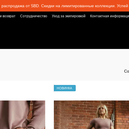
 распродажа от SBD. Скидки на лимитированные коллекции. Успей 
и возврат
Сотрудничество
Уход за экипировкой
Контактная информац
Со
НОВИНКА