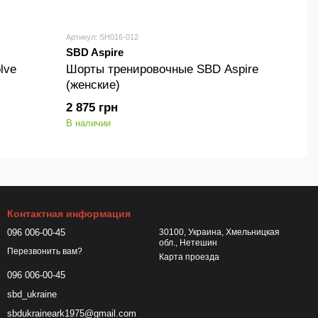
Артикул: SH016-012
SBD Aspire
lve
Шорты тренировочные SBD Aspire
(женские)
2 875 грн
В наличии
Контактная информация
096 006-00-45
30100, Украина, Хмельницкая
обл., Нетешин
Перезвонить вам?
Карта проезда
096 006-00-45
sbd_ukraine
sbdukraineark1975@gmail.com