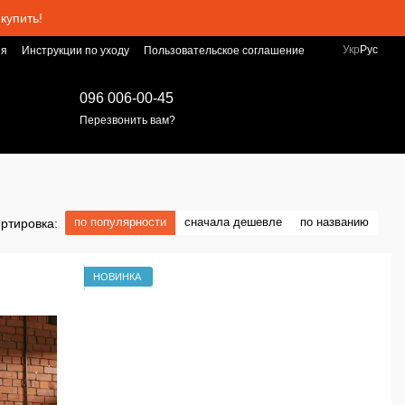
купить!
Укр
Рус
ия
Инструкции по уходу
Пользовательское соглашение
096 006-00-45
Перезвонить вам?
по популярности
сначала дешевле
по названию
ртировка:
НОВИНКА