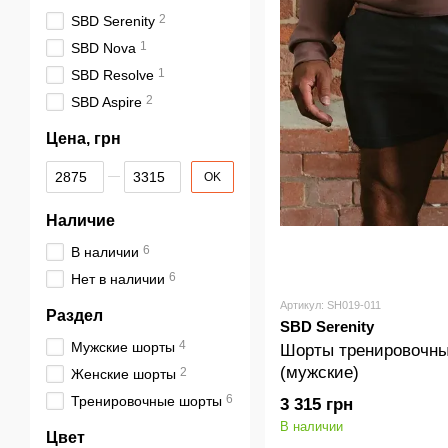
2
SBD Serenity
1
SBD Nova
1
SBD Resolve
2
SBD Aspire
Цена, грн
От Цена, грн
До Цена, грн
OK
Наличие
6
В наличии
6
Нет в наличии
Артикул: SH019-011
Раздел
SBD Serenity
4
Мужские шорты
Шорты тренировочны
(мужские)
2
Женские шорты
6
Тренировочные шорты
3 315 грн
В наличии
Цвет