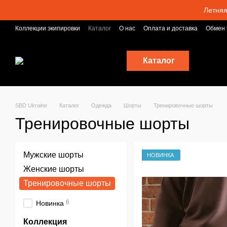
Перейти к основному контенту
Летняя
Коллекции экипировки
Каталог
О нас
Оплата и доставка
Обмен 
Блог
Каталог
SBD Ukraine
Каталог
Одежда
Шорты
Тренировочные шорты
Тренировочные шорты
Мужские шорты
НОВИНКА
Женские шорты
Тренировочные шорты
6
Новинка
Коллекция