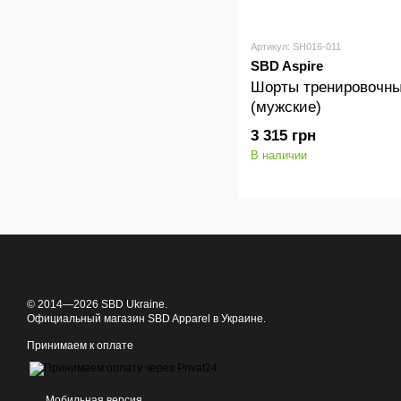
Артикул: SH016-011
SBD Aspire
Шорты тренировочны
(мужские)
3 315 грн
В наличии
© 2014—2026 SBD Ukraine.
Официальный магазин SBD Apparel в Украине.
Принимаем к оплате
Мобильная версия