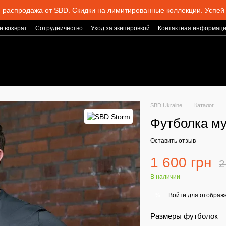
 распродажа от SBD. Скидки на лимитированные коллекции. Успей 
и возврат
Сотрудничество
Уход за экипировкой
Контактная информац
SBD Ukraine
Каталог
Футболка му
Оставить отзыв
1 600 грн
2
В наличии
Войти
для отображе
%
Размеры футболок