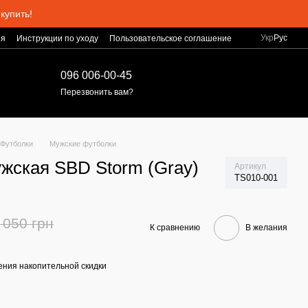
купить!
Укр
Рус
ия
Инструкции по уходу
Пользовательское соглашение
096 006-00-45
Перезвонить вам?
Футболки
Мужские футболки
жская SBD Storm (Gray)
Артикул
TS010-001
 050 грн
К сравнению
В желания
ния накопительной скидки