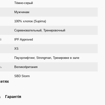
Тёмно-серый
Мужчинам
100% хлопок (Supima)
Соревновательный, Тренировочный
й
IPF Approved
XS
Пауэрлифтинг, Strongman, Тренировке в зале
ль
Великобритания
SBD Storm
сетях
а
Гарантія