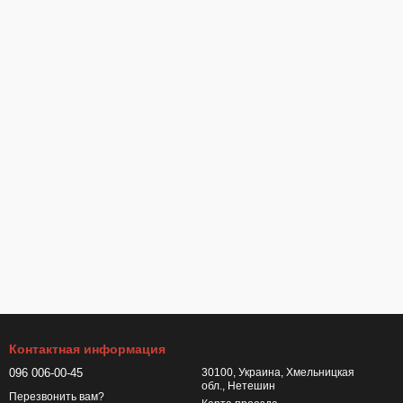
Контактная информация
096 006-00-45
30100, Украина, Хмельницкая
обл., Нетешин
Перезвонить вам?