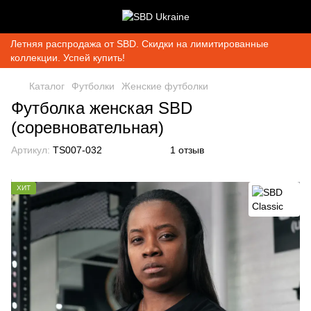
Летняя распродажа от SBD. Скидки на лимитированные
коллекции. Успей купить!
Каталог
Футболки
Женские футболки
Футболка женская SBD
(соревновательная)
Артикул:
TS007-032
1 отзыв
ХИТ