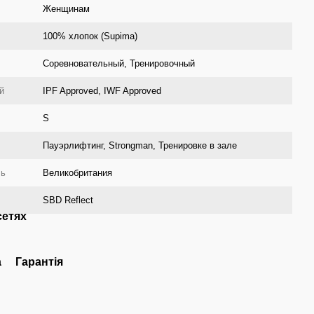
Женщинам
100% хлопок (Supima)
Соревновательный, Тренировочный
й
IPF Approved, IWF Approved
S
Пауэрлифтинг, Strongman, Тренировке в зале
ль
Великобритания
SBD Reflect
сетях
а
Гарантія