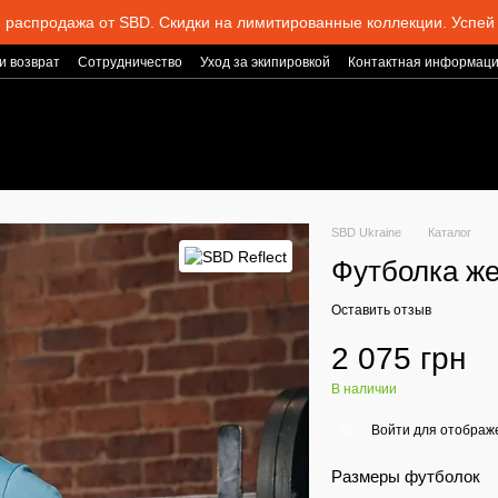
 распродажа от SBD. Скидки на лимитированные коллекции. Успей 
и возврат
Сотрудничество
Уход за экипировкой
Контактная информац
SBD Ukraine
Каталог
Футболка же
Оставить отзыв
2 075 грн
В наличии
Войти
для отображе
%
Размеры футболок