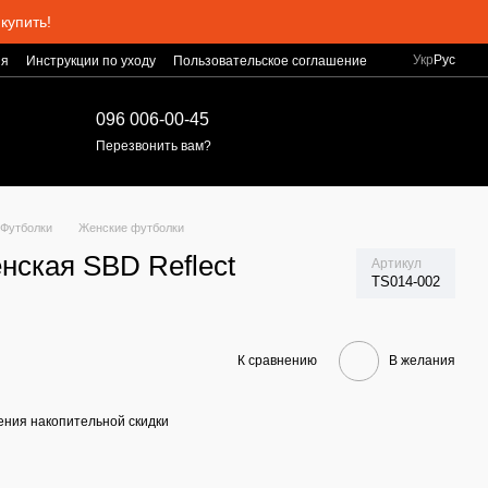
купить!
Укр
Рус
ия
Инструкции по уходу
Пользовательское соглашение
096 006-00-45
Перезвонить вам?
Футболки
Женские футболки
нская SBD Reflect
Артикул
TS014-002
К сравнению
В желания
ния накопительной скидки