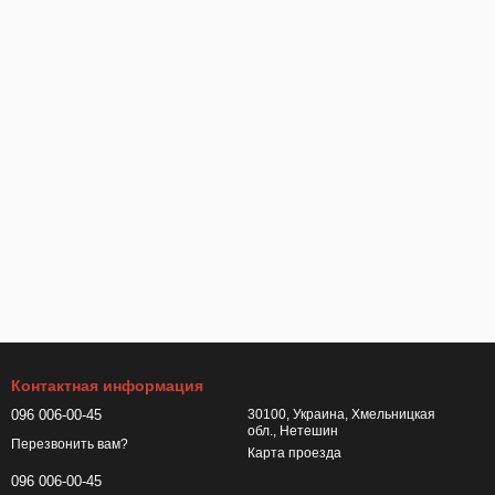
Контактная информация
096 006-00-45
30100, Украина, Хмельницкая
обл., Нетешин
Перезвонить вам?
Карта проезда
096 006-00-45