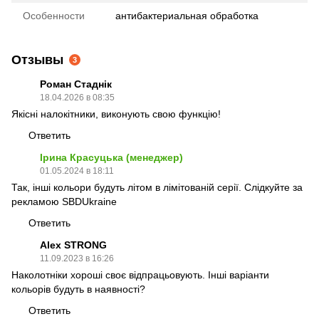
Особенности
антибактериальная обработка
Отзывы
3
Роман Стаднік
18.04.2026 в 08:35
Якісні налокітники, виконують свою функцію!
Ответить
Ірина Красуцька (менеджер)
01.05.2024 в 18:11
Так, інші кольори будуть літом в лімітованій серії. Слідкуйте за
рекламою SBDUkraine
Ответить
Alex STRONG
11.09.2023 в 16:26
Наколотніки хороші своє відпрацьовують. Інші варіанти
кольорів будуть в наявності?
Ответить