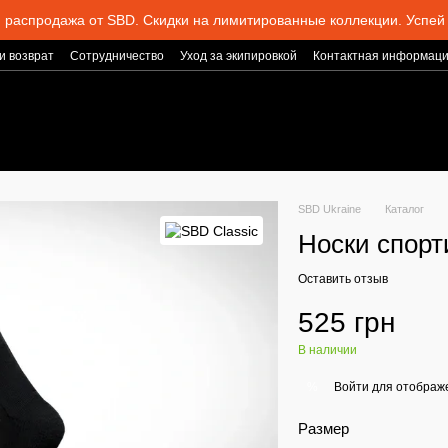
 распродажа от SBD. Скидки на лимитированные коллекции. Успей 
и возврат
Сотрудничество
Уход за экипировкой
Контактная информац
SBD Ukraine
Каталог
Носки спор
Оставить отзыв
525 грн
В наличии
Войти
для отображе
%
Размер