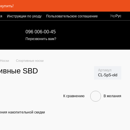
купить!
Укр
Рус
ия
Инструкции по уходу
Пользовательское соглашение
096 006-00-45
Перезвонить вам?
Носки
Спортивные носки
тивные SBD
Артикул
CL-SpS-old
К сравнению
В желания
ния накопительной скидки