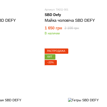
Артикул: TA011-001
SBD Defy
SBD DEFY
Майка чоловіча SBD DEFY
1 650 грн
2 100 грн
В наличии
РАСПРОДАЖА
ХИТ
−20%