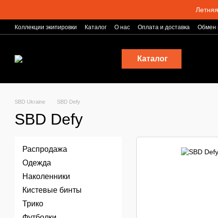
Перейти к основному контенту
Летняя
Коллекции экипировки
Каталог
О нас
Оплата и доставка
Обмен 
Блог
Каталог
SBD Ukraine
SBD Defy
SBD Defy
Распродажа
Одежда
Наколенники
Кистевые бинты
Трико
Футболки