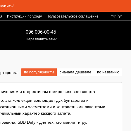
купить!
Укр
Рус
ия
Инструкции по уходу
Пользовательское соглашение
096 006-00-45
Перезвонить вам?
по популярности
сначала дешевле
по названию
ртировка:
ничениям и стереотипам в мире силового спорта.
го, эта коллекция воплощает дух бунтарства и
овокационными элементами и контрастными акцентами
никальный характер каждого атлета.
авила. SBD Defy - для тех, кто меняет игру.