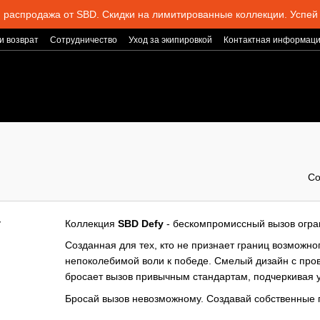
 распродажа от SBD. Скидки на лимитированные коллекции. Успей 
и возврат
Сотрудничество
Уход за экипировкой
Контактная информац
Со
Коллекция
SBD Defy
- бескомпромиссный вызов огра
Созданная для тех, кто не признает границ возможно
непоколебимой воли к победе. Смелый дизайн с пр
бросает вызов привычным стандартам, подчеркивая у
Бросай вызов невозможному. Создавай собственные пр