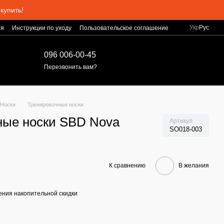
купить!
Укр
Рус
ия
Инструкции по уходу
Пользовательское соглашение
096 006-00-45
Перезвонить вам?
Носки
Тренировочные носки
ные носки SBD Nova
Артикул
SO018-003
К сравнению
В желания
ния накопительной скидки