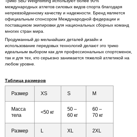
Трико SBD Weightlifting используют более 90%
международных атлетов силовых видов спорта благодаря
непревзойденному качеству и надежности. Бренд является
официальным спонсором Международной федерации и
поставщиком экипировки для национальных сборных команд
многих стран мира.
Продуманный до мельчайших деталей дизайн и
использование передовых технологий делают это трико
идеальным выбором как для профессиональных спортсменок,
так и для тех, кто серьезно занимается тяжелой атлетикой на
любом уровне.
Таблица размеров
Размер
XS
S
M
Масса
50 –
60 –
<
50 кг
тела
60 кг
70 кг
Размер
L
XL
2XL