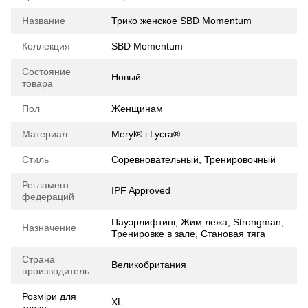
Название
Трико женское SBD Momentum
Коллекция
SBD Momentum
Состояние
Новый
товара
Пол
Женщинам
Материал
Meryl® і Lycra®
Стиль
Соревновательный, Тренировочный
Регламент
IPF Approved
федераций
Пауэрлифтинг, Жим лежа, Strongman,
Назначение
Тренировке в зале, Становая тяга
Страна
Великобритания
производитель
Розміри для
XL
трико