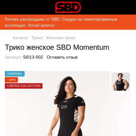
Летняя распродажа от SBD. Скидки на лимитированные
коллекции. Успей купить!
Каталог
Трико
Женские трико
Трико женское SBD Momentum
Артикул:
SI013-002
Оставить отзыв
НОВИНКА
−18%
LIMITED COLLECTION