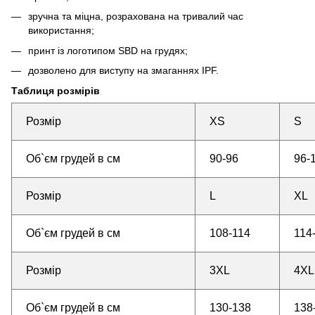
зручна та міцна, розрахована на тривалий час
використання;
принт із логотипом SBD на грудях;
дозволено для виступу на змаганнях IPF.
Таблиця розмірів
Розмір
XS
S
Об`єм
грудей в см
90-96
96-
Розмір
L
XL
Об`єм грудей в см
108-114
114
Розмір
3XL
4XL
Об`єм грудей в см
130-138
138