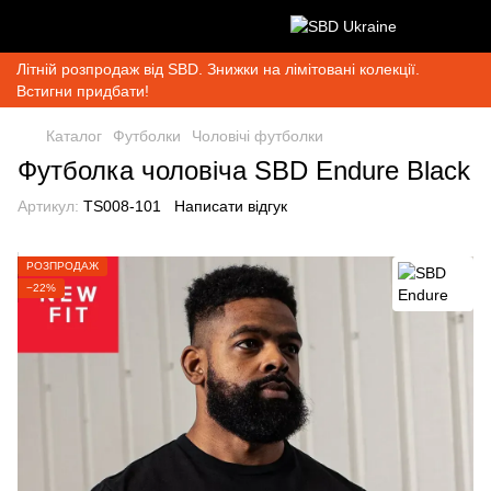
Літній розпродаж від SBD. Знижки на лімітовані колекції.
Встигни придбати!
Каталог
Футболки
Чоловічі футболки
Футболка чоловіча SBD Endure Black
Артикул:
TS008-101
Написати відгук
РОЗПРОДАЖ
−22%