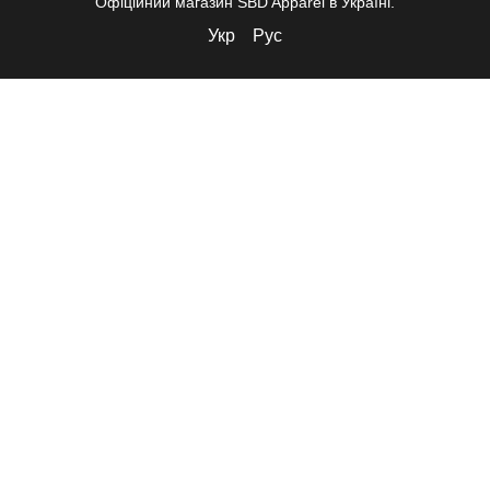
Офіційний магазин SBD Apparel в Україні.
Укр
Рус