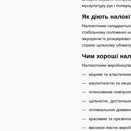
мускулатуру рук і попере
Як діють налок
Налокотники складаються 
стабільному положенні на
змушуючи їх розширюватис
сприяє щільному обхвату
Чим хороші нал
Налокотники виробництва
міцним та еластични
екологічністю та неш
інтенсивним повітроо
щільністю, достатньо
оптимальною довжиною
красивим та презента
високою якістю вироб