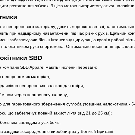
дити розтягнення зв'язок. З цією метою використовуються налокітни
ітники
із неопренового матеріалу, досить жорсткого ззовні, та оптимально
віть при надмірному навантаженні під час різких рухів. Щільний кон
ь і забезпечуючи більш інтенсивну циркуляцію крові в районі лікть
 налокотником руки спортсмена. Оптимальне поєднання щільності з
окітники SBD
 компанії SBD Apparel мають численні переваги:
м неопреном як матеріал;
кідливістю неопренових волокон для шкіри;
бміном через неопренову тканину;
ю для гарантованого збереження суглоба (товщина налокотника - 5-
, що забезпечує повний захист ліктя (від 21 до 25 см);
бельним виглядом з усіх боків;
ів завдяки зосередженню виробництва у Великій Британії.