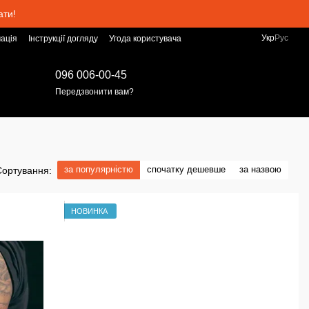
ати!
Укр
Рус
ація
Інструкції догляду
Угода користувача
096 006-00-45
Передзвонити вам?
за популярністю
спочатку дешевше
за назвою
Сортування:
НОВИНКА