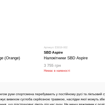
Артикул: ES016-002
SBD Aspire
ge (Orange)
Налокітники SBD Aspire
3 755 грн
Немає в наявності
нгом руки спортсмена перебувають у постійному русі та ліктьовий 
жує вивихом суглоба серйозною травмою, наслідки якої можуть збе
ання, що підстраховує лікоть під час руху. Не менш важливим є розіг