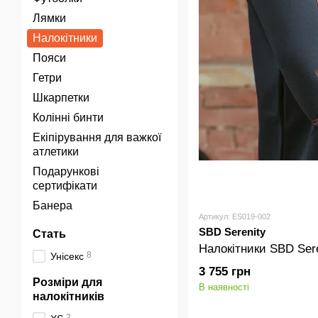
Лямки
Налокітники
Пояси
Гетри
Шкарпетки
Колінні бинти
Екіпірування для важкої
атлетики
Подарункові
сертифікати
Банера
Артикул: ES019-002
SBD Serenity
Стать
Налокітники SBD Sere
8
Унісекс
3 755 грн
Розміри для
В наявності
налокітників
2