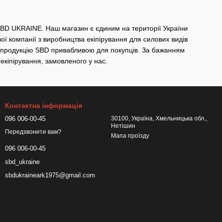
SBD UKRAINE. Наш магазин є єдиним на території України
ої компанії з виробництва екіпірування для силових видів
на продукцію SBD привабливою для покупців. За бажанням
екіпірування, замовленого у нас.
Контактна інформація
096 006-00-45
30100, Україна, Хмельницька обл.,
Нетішин
Передзвонити вам?
Мапа проїзду
096 006-00-45
sbd_ukraine
sbdukraineark1975@gmail.com