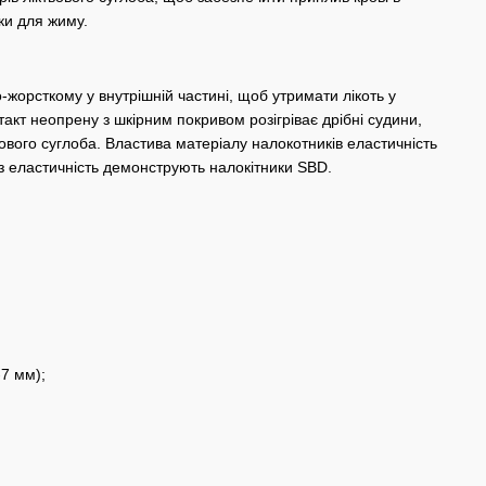
ки для жиму.
-жорсткому у внутрішній частині, щоб утримати лікоть у
такт неопрену з шкірним покривом розігріває дрібні судини,
ового суглоба. Властива матеріалу налокотників еластичність
 еластичність демонструють налокітники SBD.
7 мм);