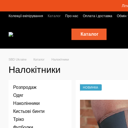
Перейти до основного контенту
Літ
Колекції екіпірування
Каталог
Про нас
Оплата і доставка
Обмін 
Умови погодження
Блог
Каталог
SBD Ukraine
Каталог
Налокітники
Налокітники
Розпродаж
НОВИНКА
Одяг
Наколінники
Кистьові бинти
Тріко
Футболки