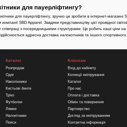
кітники для пауерліфтингу?
ітники для пауерліфтингу, зручно це зробити в інтернет-магазині 
компанії SBD Apparel. Завдяки представництву цієї провідної світов
 у співпраці з посередницькими структурами. Це робить наші ціни 
 здійснюється адресна доставка налокотників та іншого спортивного 
Каталог
Клієнтам
Розпродаж
Вхід до кабінету
Одяг
Колекції екіпірування
Наколінники
Каталог
Кистьові бинти
Про нас
Тріко
Оплата і доставка
Футболки
Обмін та повернення
Лямки
Партнерство
Налокітники
Догляд за екіпіруванням
Пояси
Контактна інформація