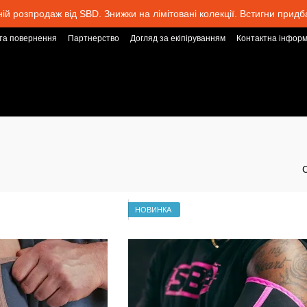
ній розпродаж від SBD. Знижки на лімітовані колекції. Встигни придб
та повернення
Партнерство
Догляд за екіпіруванням
Контактна інформ
НОВИНКА