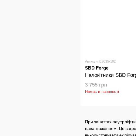
Артикул: ES015-102
SBD Forge
Налокітники SBD For
3 755 грн
Немає в наявності
При заняттях пауерліфти
навантаженням. Це загро
використовувати екіпірув