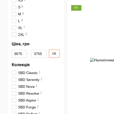
XS
8
S
ХІТ
8
M
8
L
7
XL
5
2XL
Ціна, грн
Від Ціна, грн
До Ціна, грн
ОК
Колекція
1
SBD Classic
1
SBD Serenity
1
SBD Nova
1
SBD Resolve
1
SBD Aspire
2
SBD Forge
1