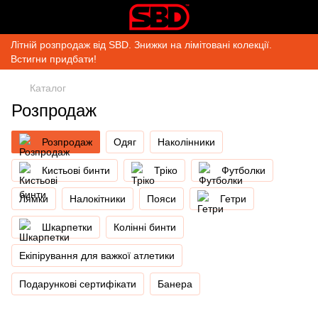
Літній розпродаж від SBD. Знижки на лімітовані колекції.
Встигни придбати!
Каталог
Розпродаж
Розпродаж
Одяг
Наколінники
Кистьові бинти
Тріко
Футболки
Лямки
Налокітники
Пояси
Гетри
Шкарпетки
Колінні бинти
Екіпірування для важкої атлетики
Подарункові сертифікати
Банера