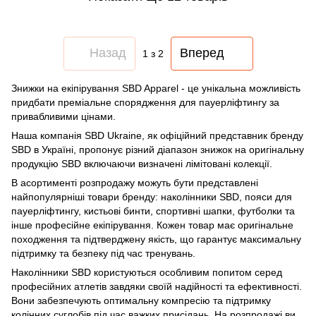
Назад
Вперед
1
з 2
Знижки на екіпірування SBD Apparel - це унікальна можливість
придбати преміальне спорядження для пауерліфтингу за
привабливими цінами.
Наша компанія SBD Ukraine, як офіційний представник бренду
SBD в Україні, пропонує різний діапазон знижок на оригінальну
продукцію SBD включаючи визначені лімітовані колекції.
В асортименті розпродажу можуть бути представлені
найпопулярніші товари бренду: наколінники SBD, пояси для
пауерліфтингу, кистьові бинти, спортивні шапки, футболки та
інше професійне екіпірування. Кожен товар має оригінальне
походження та підтверджену якість, що гарантує максимальну
підтримку та безпеку під час тренувань.
Наколінники SBD користуються особливим попитом серед
професійних атлетів завдяки своїй надійності та ефективності.
Вони забезпечують оптимальну компресію та підтримку
колінних суглобів під час важких присідань. На розпродажі ви