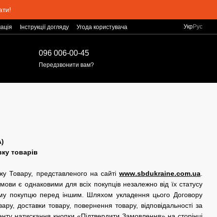
ати!
Укр
Рус
ація
Інструкції догляду
Угода користувача
096 006-00-45
Передзвонити вам?
)
вку товарів
ажу Товару, представленого на сайті
www
.
sbdukraine
.
com
.
ua
.
умови є однаковими для всіх покупців незалежно від їх статусу
ому покупцю перед іншим. Шляхом укладення цього Договору
у, доставки товару, повернення товару, відповідальності за
енту натискання кнопки «Підтвердити Замовлення» на сторінці