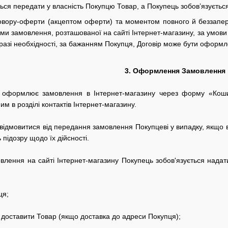
ться передати у власність Покупцю Товар, а Покупець зобов’язуєтьс
овору-оферти (акцептом оферти) та моментом повного й беззапе
и замовлення, розташованої на сайті Інтернет-магазину, за умов
 разі необхідності, за бажанням Покупця, Договір може бути оформ
3.
Оформлення Замовлення
о оформлює замовлення в Інтернет-магазину через форму «Ко
м в розділі контактів Інтернет-магазину.
відмовитися від передання замовлення Покупцеві у випадку, якщо 
підозру щодо їх дійсності.
влення на сайті
Інтернет-магазину
Покупець зобов'язується нада
ця;
д доставити Товар (якщо доставка до адреси Покупця);