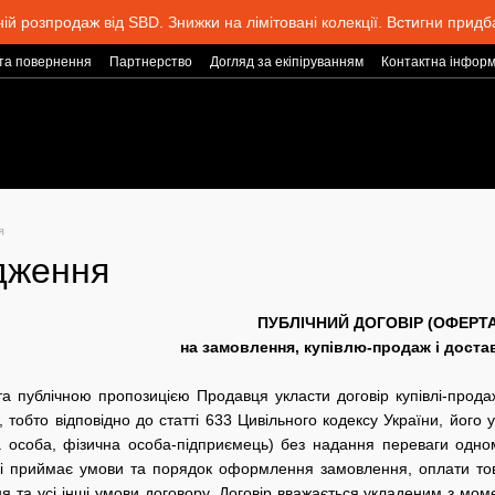
ній розпродаж від SBD. Знижки на лімітовані колекції. Встигни придб
та повернення
Партнерство
Догляд за екіпіруванням
Контактна інформ
я
дження
ПУБЛІЧНИЙ ДОГОВІР (ОФЕРТА
на замовлення, купівлю-продаж і доста
та публічною пропозицією Продавця укласти договір купівлі-прод
, тобто відповідно до статті 633 Цивільного кодексу України, його 
а особа, фізична особа-підприємець) без надання переваги одн
і приймає умови та порядок оформлення замовлення, оплати товар
 та усі інші умови договору. Договір вважається укладеним з мом