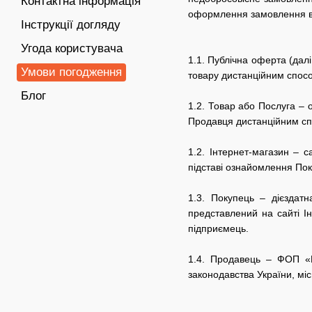
Контактна інформація
оформлення замовлення в 
Інструкції догляду
Угода користувача
1.1.
Публічна оферта (далі
Умови погодження
товару дистанційним способ
Блог
1.2. Товар або Послуга – 
Продавця дистанційним с
1.2. Інтернет-магазин – 
підставі ознайомлення По
1.3. Покупець – дієздат
представлений на сайті Ін
підприємець.
1.4. Продавець – ФОП «М
законодавства України, міс