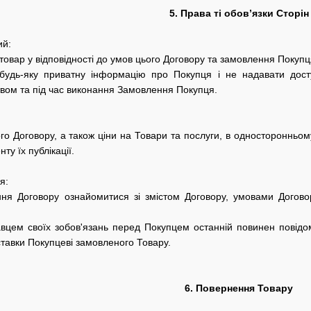
5. Права ті обов’язки Сторін
ий:
 товар у відповідності до умов цього Договору та замовлення Покупц
будь-яку приватну інформацію про Покупця і не надавати досту
вом та під час виконання Замовлення Покупця.
го Договору, а також ціни на Товари та послуги, в односторонньому
ту їх публікації.
я:
ня Договору ознайомитися зі змістом Договору, умовами Догово
вцем своїх зобов'язань перед Покупцем останній повинен повідом
ставки Покупцеві замовленого Товару.
6. Повернення Товару