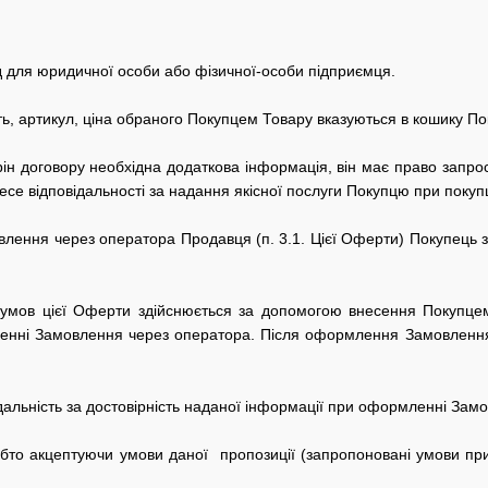
од для юридичної особи або фізичної-особи підприємця.
ть, артикул, ціна обраного Покупцем Товару вказуються в кошику По
рін договору необхідна додаткова інформація, він має право запроси
се відповідальності за надання якісної послуги Покупцю при покупц
ення через оператора Продавця (п. 3.1. Цієї Оферти) Покупець зоб
умов цієї Оферти здійснюється за допомогою внесення Покупцем
енні Замовлення через оператора.
Після оформлення Замовлення
дальність за достовірність наданої інформації при оформленні Зам
обто
акцептуючи умови даної пропозиції (запропоновані умови п