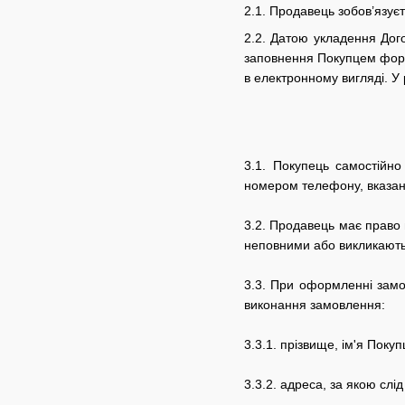
2.1. Продавець зобов’язує
2.2. Датою укладення Дог
заповнення Покупцем форм
в електронному вигляді. У
3.1. Покупець самостійн
номером телефону, вказани
3.2. Продавець має право 
неповними або викликають 
3.3.
При оформленні замо
виконання замовлення:
3.3.1.
прізвище, ім'я Покуп
3.3.2.
адреса, за якою слі