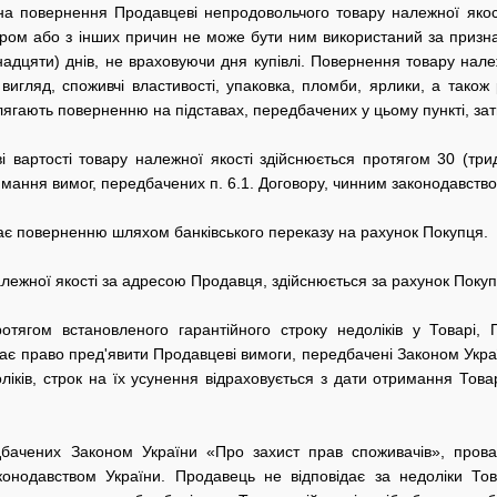
на повернення Продавцеві непродовольчого товару належної якос
ром або з інших причин не може бути ним використаний за призн
надцяти) днів, не враховуючи дня купівлі. Повернення товару нале
вигляд, споживчі властивості, упаковка, пломби, ярлики, а тако
длягають поверненню на підставах, передбачених у цьому пункті, зат
і вартості товару належної якості здійснюється протягом 30 (тр
ання вимог, передбачених п. 6.1. Договору, чинним законодавство
ягає поверненню шляхом банківського переказу на рахунок Покупця.
лежної якості за адресою Продавця, здійснюється за рахунок Поку
отягом встановленого гарантійного строку недоліків у Товарі,
ає право пред'явити Продавцеві вимоги, передбачені Законом Укра
ліків, строк на їх усунення відраховується з дати отримання То
едбачених Законом України «Про захист прав споживачів», про
онодавством України. Продавець не відповідає за недоліки Тов