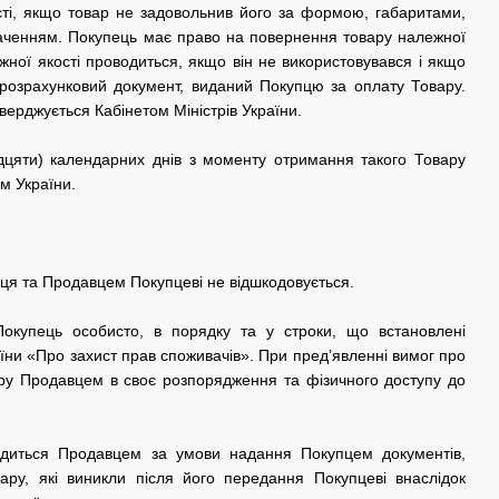
ті, якщо товар не задовольнив його за формою, габаритами,
аченням. Покупець має право на повернення товару належної
жної якості проводиться, якщо він не використовувався і якщо
ж розрахунковий документ, виданий Покупцю за оплату Товару.
верджується Кабінетом Міністрів України.
идцяти) календарних днів з моменту отримання такого Товару
м України.
пця та Продавцем Покупцеві не відшкодовується.
 Покупець особисто, в порядку та у строки, що встановлені
їни «Про захист прав споживачів». При пред’явленні вимог про
вару Продавцем в своє розпорядження та фізичного доступу до
вадиться Продавцем за умови надання Покупцем документів,
ару, які виникли після його передання Покупцеві внаслідок