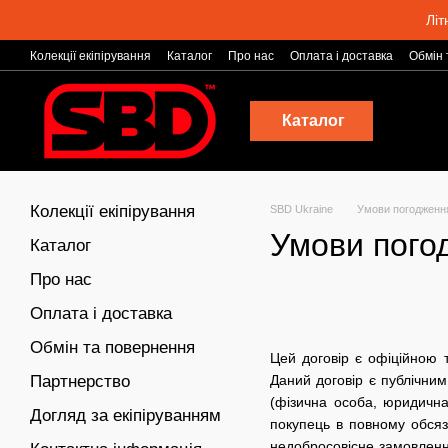
Перейти до основного контенту
Літ
Колекції екіпірування
Каталог
Про нас
Оплата і доставка
Обмін 
Умови погодження
Блог
Каталог
Колекції екіпірування
SBD Ukraine
Умови погодженн
Умови пого
Каталог
Про нас
Оплата і доставка
Обмін та повернення
Цей договір є офіційною 
Партнерство
Даний договір є публічним
(фізична особа, юридичн
Догляд за екіпіруванням
покупець в повному обсяз
недобросовісне замовлення