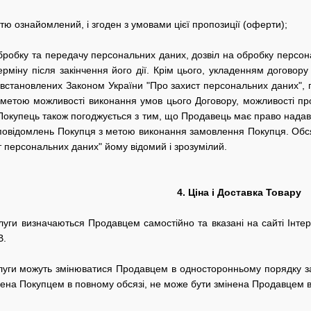
стю ознайомлений, і згоден з умовами цієї пропозиції (оферти);
 обробку та передачу персональних даних, дозвіл на обробку персон
міну після закінчення його дії.
Крім цього, укладенням договору
встановлених Законом України "Про захист персональних даних", пр
етою можливості виконання умов цього Договору, можливості про
Покупець також погоджується з тим, що Продавець має право надав
 повідомлень Покупця з метою виконання замовлення Покупця.
Обся
т персональних даних" йому відомий і зрозумілий.
4. Ціна і Доставка Товару
луги визначаються Продавцем самостійно та вказані на сайті Інтерн
В.
слуги можуть змінюватися Продавцем в односторонньому порядку за
ачена Покупцем в повному обсязі, не може бути змінена Продавцем 