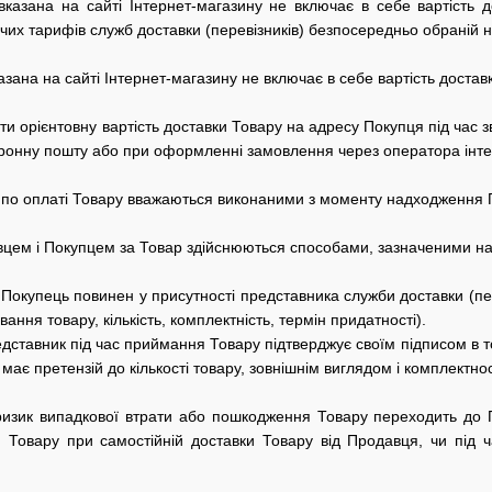
а вказана на сайті Інтернет-магазину не включає в себе вартість
чих тарифів служб доставки (перевізників) безпосередньо обраній н
казана на сайті Інтернет-магазину не включає в себе вартість доста
и орієнтовну вартість доставки Товару на адресу Покупця під час
тронну пошту або при оформленні замовлення через оператора інте
 по оплаті Товару вважаються виконаними з моменту надходження П
цем і Покупцем за Товар здійснюються способами, зазначеними на
Покупець повинен у присутності представника служби доставки (пере
ння товару, кількість, комплектність, термін придатності).
дставник під час приймання Товару підтверджує своїм підписом в т
 має претензій до кількості товару, зовнішнім виглядом і комплектнос
 ризик випадкової втрати або пошкодження Товару переходить до
и Товару при самостійній доставки Товару від Продавця, чи під 