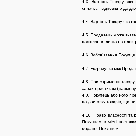
4.3. Вартість Товару, як
сплачує відповідно до дію
4.4. Вартість Товару яка в
4.5.
Продавець може вказат
надіслання листа на елек
4.6.
Зобов'язання Покупця
4.7.
Розрахунки між Продав
4.8.
При отриманні товару 
характеристикам (найменува
4.9.
Покупець або його пре
на доставку товарів, що не
4.10. Право власності та
Покупцем в місті поставк
обраної Покупцем.