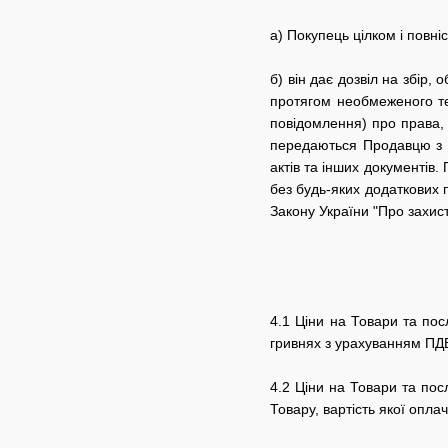
а) Покупець цілком і повні
б) він дає дозвіл на збір,
протягом необмеженого тер
повідомлення) про права, 
передаються Продавцю з м
актів та інших документів.
без будь-яких додаткових
Закону України "Про захис
4.1 Ціни на Товари та пос
гривнях з урахуванням ПД
4.2 Ціни на Товари та по
Товару, вартість якої опл