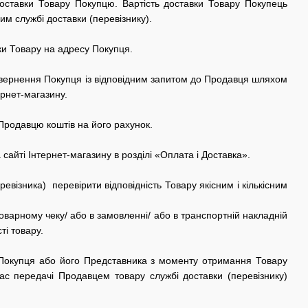
 доставки Товару Покупцю. Вартість доставки Товару Покупець
им службі доставки (перевізнику).
вки Товару на адресу Покупця.
 звернення Покупця із відповідним запитом до Продавця шляхом
рнет-магазину.
родавцю коштів на його рахунок.
 сайті
Інтернет-магазину
в розділі «Оплата і Доставка».
візника) перевірити відповідність Товару якісним і кількісним
оварному чеку/ або в замовленні/ або в транспортній накладній
ті товару.
 Покупця або його Представника з моменту отримання Товару
час передачі Продавцем товару службі доставки (перевізнику)