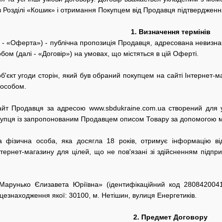
Розділі «Кошик» і отримання Покупцем від Продавця підтвердженн
1.
Визначення термінів
 - «Оферта») - публічна пропозиція Продавця, адресована невизнач
ом (далі - «Договір») на умовах, що містяться в цій Оферті.
об'єкт угоди сторін, який був обраний покупцем на сайті Інтернет
пособом.
сайт Продавця за адресою www.
sbdukraine
.
com
.
ua
створений для у
купця із запропонованим Продавцем описом Товару за допомогою м
на фізична особа, яка досягла 18 років, отримує інформацію в
тернет-магазину для цілей, що не пов'язані зі здійсненням підпр
арунько Єлизавета Юріївна» (ідентифікаційний код
280842004
цезнаходження якої: 30100, м. Нетішин, вулиця Енергетиків.
2.
Предмет Договору