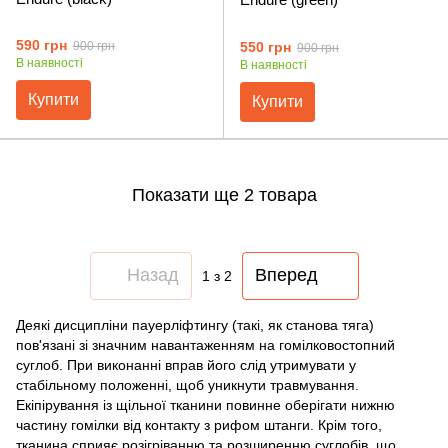
590 грн
550 грн
900 грн
900 грн
В наявності
В наявності
Купити
Купити
Показати ще 2 товара
Назад
Вперед
1
з 2
Деякі дисципліни пауерліфтингу (такі, як станова тяга)
пов'язані зі значним навантаженням на гомілковостопний
суглоб. При виконанні вправ його слід утримувати у
стабільному положенні, щоб уникнути травмування.
Екіпірування із щільної тканини повинне оберігати нижню
частину гомілки від контакту з рифом штанги. Крім того,
тканина сприяє розігріванню та розширенню суглобів, що