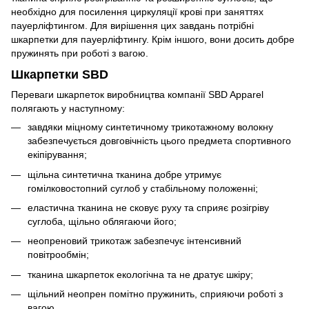
необхідно для посилення циркуляції крові при заняттях
пауерліфтингом. Для вирішення цих завдань потрібні
шкарпетки для пауерліфтингу. Крім іншого, вони досить добре
пружинять при роботі з вагою.
Шкарпетки SBD
Переваги шкарпеток виробництва компанії SBD Apparel
полягають у наступному:
завдяки міцному синтетичному трикотажному волокну
забезпечується довговічність цього предмета спортивного
екіпірування;
щільна синтетична тканина добре утримує
гомілковостопний суглоб у стабільному положенні;
еластична тканина не сковує руху та сприяє розігріву
суглоба, щільно облягаючи його;
неопреновий трикотаж забезпечує інтенсивний
повітрообмін;
тканина шкарпеток екологічна та не дратує шкіру;
щільний неопрен помітно пружинить, сприяючи роботі з
вагою.