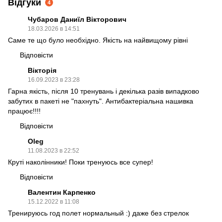
Відгуки
4
Чубаров Даниїл Вікторович
18.03.2026 в 14:51
Саме те що було необхідно. Якість на найвищому рівні
Відповісти
Вікторія
16.09.2023 в 23:28
Гарна якість, після 10 тренувань і декілька разів випадково
забутих в пакеті не "пахнуть". Антибактеріальна нашивка
працює!!!!
Відповісти
Oleg
11.08.2023 в 22:52
Круті наколінники! Поки тренуюсь все супер!
Відповісти
Валентин Карпенко
15.12.2022 в 11:08
Тренируюсь год полет нормальный :) даже без стрелок