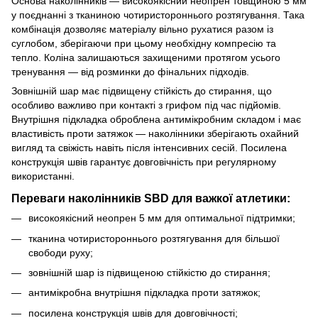
Основа наколінників — високоякісний неопрен товщиною 5 мм
у поєднанні з тканиною чотиристороннього розтягування. Така
комбінація дозволяє матеріалу вільно рухатися разом із
суглобом, зберігаючи при цьому необхідну компресію та
тепло. Коліна залишаються захищеними протягом усього
тренування — від розминки до фінальних підходів.
Зовнішній шар має підвищену стійкість до стирання, що
особливо важливо при контакті з грифом під час підйомів.
Внутрішня підкладка оброблена антимікробним складом і має
властивість проти затяжок — наколінники зберігають охайний
вигляд та свіжість навіть після інтенсивних сесій. Посилена
конструкція швів гарантує довговічність при регулярному
використанні.
Переваги наколінників SBD для важкої атлетики:
високоякісний неопрен 5 мм для оптимальної підтримки;
тканина чотиристороннього розтягування для більшої
свободи руху;
зовнішній шар із підвищеною стійкістю до стирання;
антимікробна внутрішня підкладка проти затяжок;
посилена конструкція швів для довговічності;