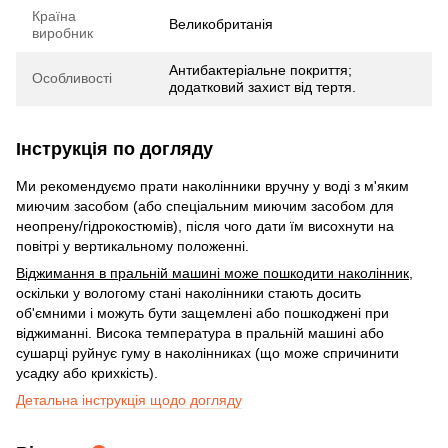
Країна
Великобританія
виробник
Антибактеріальне покриття;
Особливості
додатковий захист від тертя.
Інструкція по догляду
Ми рекомендуємо прати наколінники вручну у воді з м'яким
миючим засобом (або спеціальним миючим засобом для
неопрену/гідрокостюмів), після чого дати їм висохнути на
повітрі у вертикальному положенні.
Віджимання в пральній машині може пошкодити наколінник
,
оскільки у вологому стані наколінники стають досить
об'ємними і можуть бути защемлені або пошкоджені при
віджиманні. Висока температура в пральній машині або
сушарці руйнує гуму в наколінниках (що може спричинити
усадку або крихкість).
Детальна інструкція щодо догляду