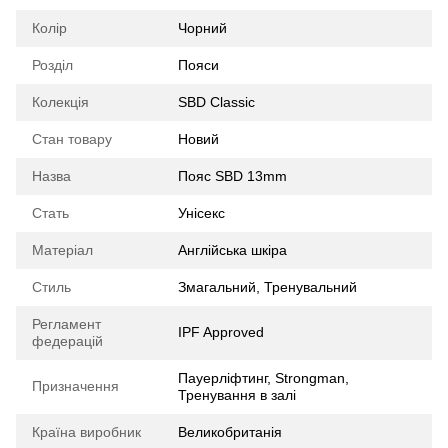
Колір
Чорний
Розділ
Пояси
Колекція
SBD Classic
Стан товару
Новий
Назва
Пояс SBD 13mm
Стать
Унісекс
Матеріал
Англійська шкіра
Стиль
Змагальний, Тренувальний
Регламент
IPF Approved
федерацій
Пауерліфтинг, Strongman,
Призначення
Тренування в залі
Країна виробник
Великобританія