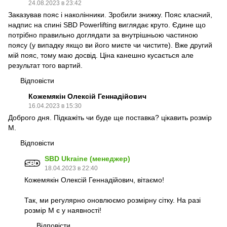
24.08.2023 в 23:42
Заказував пояс і наколінники. Зробили знижку. Пояс класний,
надпис на спині SBD Powerlifting виглядає круто. Єдине що
потрібно правильно доглядати за внутрішньою частиною
поясу (у випадку якщо ви його миєте чи чистите). Вже другий
мій пояс, тому маю досвід. Ціна канешно кусається але
результат того вартий.
Відповісти
Кожемякін Олексій Геннадійович
16.04.2023 в 15:30
Доброго дня. Підкажіть чи буде ще поставка? цікавить розмір
М.
Відповісти
SBD Ukraine (менеджер)
18.04.2023 в 22:40
Кожемякін Олексій Геннадійович, вітаємо!
Так, ми регулярно оновлюємо розмірну сітку. На разі
розмір М є у наявності!
Відповісти