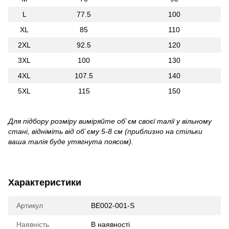
L
77.5
100
XL
85
110
2XL
92.5
120
3XL
100
130
4XL
107.5
140
5XL
115
150
Для підбору розміру виміряйте о
б`єм
своєї талії у вільному
стані, відніміть від
об`єму
5-8 см (приблизно на стільки
ваша талія буде утягнута поясом).
Характеристики
Артикул
BE002-001-S
Наявність
В наявності