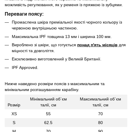
можливість регулювання, як у ременя із пряжкою із зубцями.
Переваги поясу:
Промаслена шкіра преміальної якості чорного кольору із
червоною внутрішньою частиною.
Максимальна IPF товщина 13 мм і ширина 100 мм.
Вироблено зі шкіри, що готується
понад п'ять місяців
для
міцності та довголіття.
Ексклюзивно виготовлений у Великій Британії.
IPF Approved.
Нижче наведено розміри поясів з максимальним та
мінімальним розташуванням карабіну.
Мінімальний об`єм
Максимальний об`єм
Розмір
талії, см
талії, см
XS
55
70
S
62.5
80
M
70
90